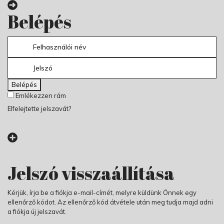
Belépés
Belépés
Emlékezzen rám
Elfelejtette jelszavát?
Jelszó visszaállítása
Kérjük, írja be a fiókja e-mail-címét, melyre küldünk Önnek egy
ellenőrző kódot. Az ellenőrző kód átvétele után meg tudja majd adni
a fiókja új jelszavát.