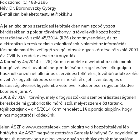
Fax száma: (1) 488-2186
Név: Dr. Baranovszky György
E-mail cím:
bekelteto.testulet@bkik.hu
A jelen általános szerződési feltételekben nem szabályozott
kérdésekben a polgári törvénykönyv, a távollevők között kötött
szerződésekről szóló 45/2014. (II.26.) kormányrendelet, és az
elektronikus kereskedelmi szolgáltatások, valamint az információs
társadalommal összefüggő szolgáltatások egyes kérdéseiről szóló 2001.
évi CVIII. tv. rendelkezései az irányadók.
A Kormány 45/2014. (II. 26.) Korm. rendelete a webáruház oldalainak
böngészésével, továbbá megrendelésének rögzítésével elfogadja a
hasznaltkonzol.net általános szerződési feltételeit, továbbá adatkezelési
elveit. Az együttműködés során mindkét fél a jóhiszeműség és a
tisztesség elvének figyelembe vételével, kölcsönösen együttműködve
köteles eljárni. A
2008. évi XLVII. törvény, mely a fogyasztókkal szembeni tisztességtelen
kereskedelmi gyakorlat tilalmáról szól, melyet szem előtt tartunk,
tájékoztatjunk – a 45/2014 Korm.rendelet 11§ o.pontja alapján-, hogy
nincs magatartási kódexünk.
Jelen ÁSZF a www.
csaptelepek.com
oldalra való közzétételével lép
hatályba. Az ÁSZF megváltoztatására Gergely Mihályné Ev. egyoldalúan
jogosult, amennyiben ezt jogi vagy egyéb szabályozások módosulása