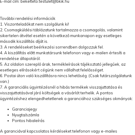
E-mail cím:
bekelteto.testulet@bkik.hu
További rendelési információk
1. Viszonteladókat nem szolgálunk ki!
2. Csomagküldési táblázatunk tartalmazza a csomagolás, valamint
sikertelen átvétel esetén a következő munkanapon egy esetleges
második kiszállítás díját is.
3. A rendeléseket beérkezési sorrendben dolgozzuk fel.
4. A kiszállítás előtt munkatársunk telefonon vagy e-mailen értesíti a
rendelése állapotáról.
5. Az oldalon szereplő árak, termékleírások tájékoztató jellegűek, az
esetleges elírásokért cégünk nem vállalhat felelősséget.
6. Postai úton való kiszállításra nincs lehetőség. (Csak futárszolgálatunk
van.)
7. A garanciális ügyintézésnél a hibás termékek visszajuttatása és
visszajuttatásával járó költségek a vásárlót terhelik. A pontos
ügyintézéshez elengedhetetlenek a garanciához szükséges okmányok:
Garanciajegy
Nyugta/számla
Pontos hibaleírás
A garanciával kapcsolatos kérdéseket telefonon vagy e-mailes