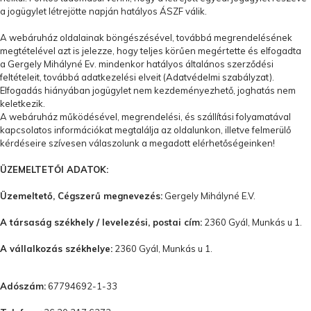
a jogügylet létrejötte napján hatályos ÁSZF válik.
A webáruház oldalainak böngészésével, továbbá megrendelésének
megtételével azt is jelezze, hogy teljes körűen megértette és elfogadta
a Gergely Mihályné Ev. mindenkor hatályos általános szerződési
feltételeit, továbbá adatkezelési elveit (
Adatvédelmi szabályzat
).
Elfogadás hiányában jogügylet nem kezdeményezhető, joghatás nem
keletkezik.
A webáruház működésével, megrendelési, és szállítási folyamatával
kapcsolatos információkat megtalálja az oldalunkon, illetve felmerülő
kérdéseire szívesen válaszolunk a megadott elérhetőségeinken!
ÜZEMELTETŐI ADATOK:
Üzemeltető, Cégszerű megnevezés:
Gergely Mihályné E.V.
A társaság székhely / levelezési, postai cím:
2360 Gyál, Munkás u 1.
A vállalkozás székhelye:
2360 Gyál, Munkás u 1.
Adószám:
67794692-1-33