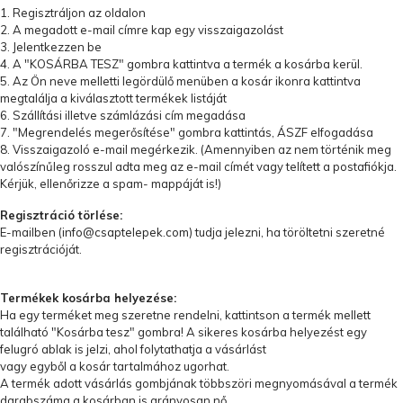
1. Regisztráljon az oldalon
2. A megadott e-mail címre kap egy visszaigazolást
3. Jelentkezzen be
4. A "KOSÁRBA TESZ" gombra kattintva a termék a kosárba kerül.
5. Az Ön neve melletti legördülő menüben a kosár ikonra kattintva
megtalálja a kiválasztott termékek listáját
6. Szállítási illetve számlázási cím megadása
7. "Megrendelés megerősítése" gombra kattintás, ÁSZF elfogadása
8. Visszaigazoló e-mail megérkezik. (Amennyiben az nem történik meg
valószínűleg rosszul adta meg az e-mail címét vagy telített a postafiókja.
Kérjük, ellenőrizze a spam- mappáját is!)
Regisztráció törlése:
E-mailben (
info@csaptelepek.com
) tudja jelezni, ha töröltetni szeretné
regisztrációját.
Termékek kosárba helyezése:
Ha egy terméket meg szeretne rendelni, kattintson a termék mellett
található "Kosárba tesz" gombra! A sikeres kosárba helyezést egy
felugró ablak is jelzi, ahol folytathatja a vásárlást
vagy egyből a kosár tartalmához ugorhat.
A termék adott vásárlás gombjának többszöri megnyomásával a termék
darabszáma a kosárban is arányosan nő.