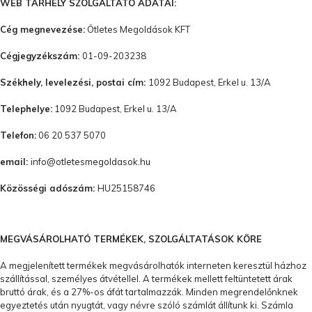
WEB TÁRHELY SZOLGÁLTATÓ ADATAI:
Cég megnevezése:
Ötletes Megoldások KFT
Cégjegyzékszám:
01-09-203238
Székhely, levelezési, postai cím:
1092 Budapest, Erkel u. 13/A
Telephelye:
1092 Budapest, Erkel u. 13/A
Telefon:
06 20 537 5070
email:
info@otletesmegoldasok.hu
Közösségi adószám:
HU25158746
MEGVÁSÁROLHATÓ TERMÉKEK, SZOLGÁLTATÁSOK KÖRE
A megjelenített termékek megvásárolhatók interneten keresztül házhoz
szállítással, személyes átvétellel. A termékek mellett feltüntetett árak
bruttó árak, és a 27%-os áfát tartalmazzák. Minden megrendelőnknek
egyeztetés után nyugtát, vagy névre szóló számlát állítunk ki. Számla