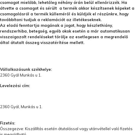
csomagot mielőbb, lehetőleg néhány órán belül ellenőrizzék. Ha
átvette a csomagot és sérült a termék akkor készítsenek képeket a
csomagolásról a termék külleméről és küldjék el részünkre, hogy
továbbítani tudjuk a reklamációt az illetékeseknek.
Az eladó fenntartja magának a jogot, hogy készlethiány,
rendszerhiba, betegség, egyéb okok esetén a már automatikusan
visszaigazolt rendeléseket törölje az esetlegesen a megrendelő
által átutalt összeg visszatérítése mellett.
Vállalkozásunk székhelye:
2360 Gyál Munkás u 1.
Levelezési cím:
2360 Gyál, Munkás u 1.
Fizetés:
Összegezve: Kiszállítás esetén átutalással vagy utánvétellel való fizetés
is megoldható.