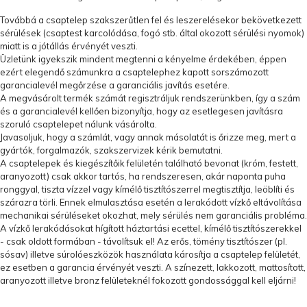
Továbbá a csaptelep szakszerűtlen fel és leszerelésekor bekövetkezett
sérülések (csaptest karcolódása, fogó stb. által okozott sérülési nyomok)
miatt is a jótállás érvényét veszti.
Üzletünk igyekszik mindent megtenni a kényelme érdekében, éppen
ezért elegendő számunkra a csaptelephez kapott sorszámozott
garancialevél megőrzése a garanciális javítás esetére.
A megvásárolt termék számát regisztráljuk rendszerünkben, így a szám
és a garancialevél kellően bizonyítja, hogy az esetlegesen javításra
szoruló csaptelepet nálunk vásárolta.
Javasoljuk, hogy a számlát, vagy annak másolatát is őrizze meg, mert a
gyártók, forgalmazók, szakszervizek kérik bemutatni.
A csaptelepek és kiegészítőik felületén található bevonat (króm, festett,
aranyozott) csak akkor tartós, ha rendszeresen, akár naponta puha
ronggyal, tiszta vízzel vagy kímélő tisztítószerrel megtisztítja, leöblíti és
szárazra törli. Ennek elmulasztása esetén a lerakódott vízkő eltávolítása
mechanikai sérüléseket okozhat, mely sérülés nem garanciális probléma.
A vízkő lerakódásokat hígított háztartási ecettel, kímélő tisztítószerekkel
- csak oldott formában - távolítsuk el! Az erős, tömény tisztítószer (pl.
sósav) illetve súrolóeszközök használata károsítja a csaptelep felületét,
ez esetben a garancia érvényét veszti. A színezett, lakkozott, mattosított,
aranyozott illetve bronz felületeknél fokozott gondossággal kell eljárni!