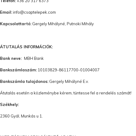
Telefon:
+36 20 317 6373
Email:
info@csaptelepek.com
Kapcsolattartó:
Gergely Mihályné, Putnoki Mihály
ÁTUTALÁS INFORMÁCIÓK:
Bank neve:
MBH Bank
Bankszámlaszám:
10103829-86117700-01004007
Bankszámla tulajdonos:
Gergely Mihályné E.v.
Átutalás esetén a közleménybe kérem, tüntesse fel a rendelés számát!
Székhely:
2360 Gyál, Munkás u 1.