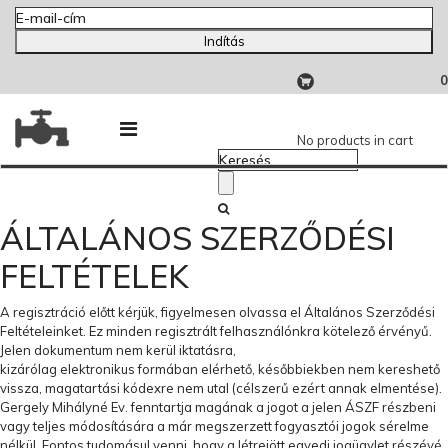
Indítás
0
No products in cart
ÁLTALÁNOS SZERZŐDÉSI
FELTÉTELEK
A regisztráció előtt kérjük, figyelmesen olvassa el Általános Szerződési
Feltételeinket. Ez minden regisztrált felhasználónkra kötelező érvényű.
Jelen dokumentum nem kerül iktatásra,
kizárólag elektronikus formában elérhető, későbbiekben nem kereshető
vissza, magatartási kódexre nem utal (célszerű ezért annak elmentése).
Gergely Mihályné Ev. fenntartja magának a jogot a jelen ÁSZF részbeni
vagy teljes módosítására a már megszerzett fogyasztói jogok sérelme
nélkül. Fontos tudomásul venni, hogy a létrejött egyedi jogügylet részévé