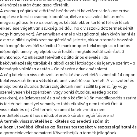
ellenőrzése után átutalással történik.
A csomag cégünkhöz történő beérkezését követően videó kamerával
rögzítésre kerül a csomag kibontása, illetve a visszaküldött termék
megvizsgálása. Erre az esetleges későbbiekben történő félreértések
elkerülése végett van szükség, például, ha a visszaküldött termék sérült
vagy hiányos volt). Amennyiben ennél a vizsgálatnál jelen kíván lenni és
ezt az elállási nyilatkozat megtételénél jelezte, akkor a termék hozzánk
való megérkezésétől számított 2 munkanapon belül megírjuk a bontás
időpontját, amely legfeljebb az értesítés megküldésétől számított 3
munkanap. Az elkészült felvételt az általános elévülési idő
bekövetkezéséig tároljuk és abból csak Hatóságok és igénye szerint – a
költségek vállalása esetén – Ön részére adunk másolatot.
A cég köteles a visszahozott termék kézhezvételétől számított 14 napon
belül visszatéríteni a
vételárat
, amit vásárláskor fizetett. A visszatérítés
módja banki átutalás (futárszolgálatunk nem szállít ki pénzt, így vagy
személyesen készpénzben, vagy banki átutalás, esetleg postai
csekken), de üzletvezető és a vásárló közötti külön megállapodás szerint
is történhet, amellyel semmilyen többletköltség nem terheli Önt. A
visszaküldés díja Önt terheli, valamint kötelezhető a nem
rendeltetésszerű használatból eredő károk megtérítésére is!
A termék visszavételéhez köteles az eredeti számlát
elhozni, továbbá köteles az összes tartozékot visszaszolgáltatni
és
a garancialevelet bemutatni.Követelhetjük a termék jellegének,