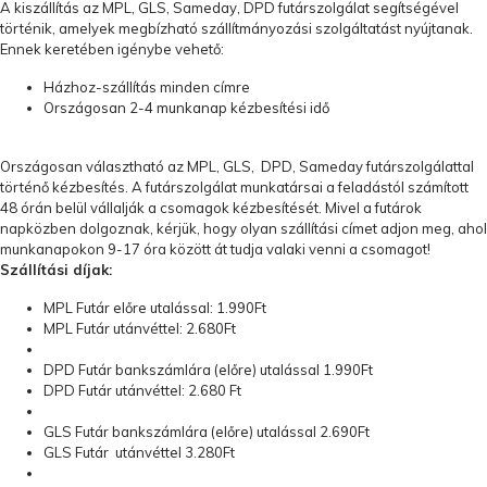
A kiszállítás az MPL, GLS, Sameday, DPD futárszolgálat segítségével
történik, amelyek megbízható szállítmányozási szolgáltatást nyújtanak.
Ennek keretében igénybe vehető:
Házhoz-szállítás minden címre
Országosan 2-4 munkanap kézbesítési idő
Országosan választható az MPL, GLS, DPD, Sameday futárszolgálattal
történő kézbesítés. A futárszolgálat munkatársai a feladástól számított
48 órán belül vállalják a csomagok kézbesítését. Mivel a futárok
napközben dolgoznak, kérjük, hogy olyan szállítási címet adjon meg, ahol
munkanapokon 9-17 óra között át tudja valaki venni a csomagot!
Szállítási díjak:
MPL Futár előre utalással: 1.990Ft
MPL Futár utánvéttel: 2.680Ft
DPD Futár bankszámlára (előre) utalással 1.990Ft
DPD Futár utánvéttel: 2.680 Ft
GLS Futár bankszámlára (előre) utalással 2.690Ft
GLS Futár utánvéttel 3.280Ft