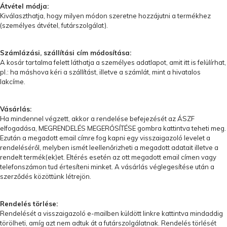
Átvétel módja:
Kiválaszthatja, hogy milyen módon szeretne hozzájutni a termékhez
(személyes átvétel, futárszolgálat).
Számlázási, szállítási cím módosítása:
A kosár tartalma felett láthatja a személyes adatlapot, amit itt is felülírhat,
pl.: ha máshova kéri a szállítást, illetve a számlát, mint a hivatalos
lakcíme.
Vásárlás:
Ha mindennel végzett, akkor a rendelése befejezését az ÁSZF
elfogadása, MEGRENDELÉS MEGERŐSÍTÉSE gombra kattintva teheti meg.
Ezután a megadott email címre fog kapni egy visszaigazoló levelet a
rendeléséről, melyben ismét leellenőrizheti a megadott adatait illetve a
rendelt termék(ek)et. Eltérés esetén az ott megadott email címen vagy
telefonszámon tud értesíteni minket. A vásárlás véglegesítése után a
szerződés közöttünk létrejön.
Rendelés törlése:
Rendelését a visszaigazoló e-mailben küldött linkre kattintva mindaddig
törölheti, amíg azt nem adtuk át a futárszolgálatnak. Rendelés törlését