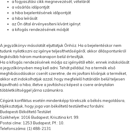
a fogyasztási cikk megnevezését, vételárát
a vásárlás időpontját
a hiba bejelentésének időpontját
a hiba leírását
az Ön által érvényesíteni kívánt igényt
a kifogás rendezésének módját
A jegyzőkönyv másolatát eljuttatjuk Önhöz. Ha a bejelentéskor nem
tudunk nyilatkozni az igénye teljesíthetőségéről, akkor álláspontunkról
legkésőbb három munkanapon belül értesítjük.
Ha a kifogás rendezésének módja az igényétől eltér, ennek indokolását
a jegyzőkönyvben meg kell adni. Tehát például, ha a termék első
meghibásodásakor cserét szeretne, de mi javítani kívánjuk a terméket,
akkor ezt indokolhatjuk azzal, hogy megfelelő határidőn belül teljesen
kijavítható a hiba, illetve a javításhoz képest a csere aránytalan
többletköltséggel járna számunkra.
Cégünk konfliktus esetén mindenképp törekszik a békés megoldásra,
tájékoztatjuk, hogy joga van békéltető testülethez fordulni:
Budapesti Békéltető Testület
Székhelye: 1016 Budapest, Krisztina krt. 99.
Postai címe: 1253 Budapest, Pf.: 10.
Telefonszáma: (1) 488-2131