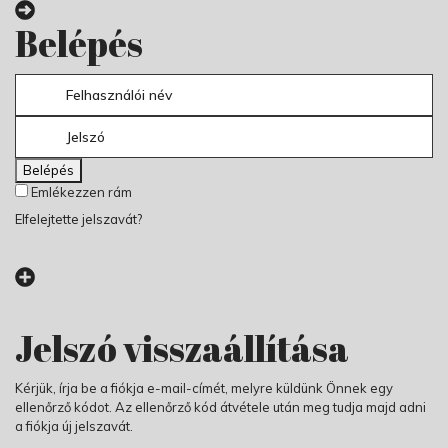
Belépés
Belépés
Emlékezzen rám
Elfelejtette jelszavát?
Jelszó visszaállítása
Kérjük, írja be a fiókja e-mail-címét, melyre küldünk Önnek egy
ellenőrző kódot. Az ellenőrző kód átvétele után meg tudja majd adni
a fiókja új jelszavát.