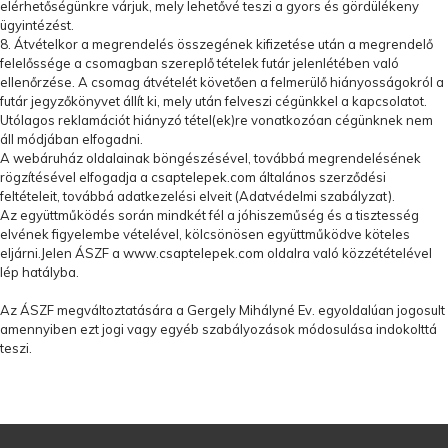
elérhetőségünkre várjuk, mely lehetővé teszi a gyors és gördülékeny
ügyintézést.
8. Átvételkor a megrendelés összegének kifizetése után a megrendelő
felelőssége a csomagban szereplő tételek futár jelenlétében való
ellenőrzése. A csomag átvételét követően a felmerülő hiányosságokról a
futár jegyzőkönyvet állít ki, mely után felveszi cégünkkel a kapcsolatot.
Utólagos reklamációt hiányzó tétel(ek)re vonatkozóan cégünknek nem
áll módjában elfogadni.
A webáruház oldalainak böngészésével, továbbá megrendelésének
rögzítésével elfogadja a
csaptelepek.com
általános szerződési
feltételeit, továbbá adatkezelési elveit (Adatvédelmi szabályzat).
Az együttműködés során mindkét fél a jóhiszeműség és a tisztesség
elvének figyelembe vételével, kölcsönösen együttműködve köteles
eljárni.Jelen ÁSZF a www.
csaptelepek.com
oldalra való közzétételével
lép hatályba.
Az ÁSZF megváltoztatására a Gergely Mihályné Ev. egyoldalúan jogosult
amennyiben ezt jogi vagy egyéb szabályozások módosulása indokolttá
teszi.