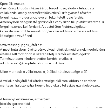
Speciális esetek:
A minőségi kifogás intézéséért a forgalmazó, eladó – tehát az a
vállalkozás, amely a terméket közvetlenül a fogyasztó részére
forgalmazza – a garancialevélen feltüntetett ideig felelős.
Amennyiben a fogyasztó garanciális vagy azon túli javítást szeretne, a
forgalmazóhoz kell fordulni. A postai úton / futárszolgálaton
keresztül vásárolt termékek oda/visszaszállítását, azaz a szállítási
költségét a vevő fizeti.
Szavatossági jogok, jótállás:
A most hatályban lévő törvényt olvashatják el, majd ennek megfelelően,
értelmezett formában is szerepeltetjük a már említett jogokat.
Természetesen minden további kérdésre választ
adunk az
info@csaptelepek.com
email címen.
Mikor mentesül a vállalkozás a jótállási kötelezettsége alól?
A vállalkozás jótállási kötelezettsége alól csak abban az esetben
mentesül, ha bizonyítja, hogy a hiba oka a teljesítés után keletkezett.
A törvényt értelmezve, érthetően:
Jótállás, garanciaidő: