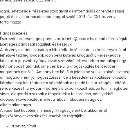
E-mail:
ugyfelszolgalat@naih.hu
Jogai, lehetőségei részletes szabályait az információs önrendelkezési
jogról és az információszabadságról szóló 2011. évi CXII. törvény
tartalmazza.
Panaszkezelés
Észrevételeit, esetleges panaszait az
info@bstore.hu
email címre várjuk.
Esetleges panaszát rögzítjük és kezeljük.
A törvény szerint a vásárló a hiba felfedezése után a körülmények által
lehetővé tett legrövidebb időn belül köteles kifogását a kereskedővel
közölni. A jogszabály fogyasztói szerződések esetében megállapít egy
két hónapos határidőt, amelyen belül a kifogásközlés kellő időben
megtettnek minősül. Amennyiben később jelenti be valaki a hibát, az még
önmagában nem jár jogvesztéssel, de a késedelmes közléssel okozott
károkat meg kell térítenie a vásárlónak az eladó felé. A kifogás - eltérő
rendelkezés hiányában - bármely alakban közölhető, tartalmi megkötés
sincs, elegendő azoknak a tényeknek a felsorolása, amelyekből
alaposan következtetni lehet a hibás működésre vagy az
alkalmatlanságra.
A vásárlást követően minőségi kifogást jelent be, akkor erről
jegyzőkönyvet veszünk fel, amelyben rögzítjük:
a nevét, címét