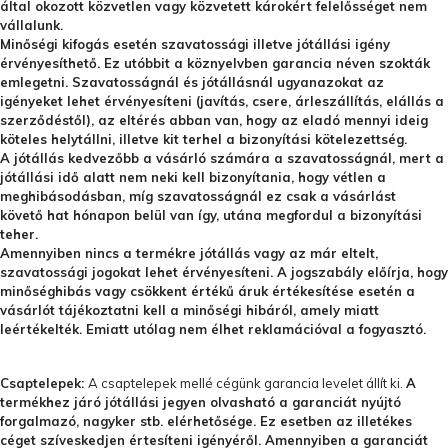
által okozott közvetlen vagy közvetett károkért felelősséget nem
vállalunk.
Minőségi kifogás esetén szavatossági illetve jótállási igény
érvényesíthető. Ez utóbbit a köznyelvben garancia néven szokták
emlegetni. Szavatosságnál és jótállásnál ugyanazokat az
igényeket lehet érvényesíteni (javítás, csere, árleszállítás, elállás a
szerződéstől), az eltérés abban van, hogy az eladó mennyi ideig
köteles helytállni, illetve kit terhel a bizonyítási kötelezettség.
A jótállás kedvezőbb a vásárló számára a szavatosságnál, mert a
jótállási idő alatt nem neki kell bizonyítania, hogy vétlen a
meghibásodásban, míg szavatosságnál ez csak a vásárlást
követő hat hónapon belül van így, utána megfordul a bizonyítási
teher.
Amennyiben nincs a termékre jótállás vagy az már eltelt,
szavatossági jogokat lehet érvényesíteni. A jogszabály előírja, hogy
minőséghibás vagy csökkent értékű áruk értékesítése esetén a
vásárlót tájékoztatni kell a minőségi hibáról, amely miatt
leértékelték. Emiatt utólag nem élhet reklamációval a fogyasztó.
Csaptelepek:
A csaptelepek mellé cégünk garancia levelet állít ki.
A
termékhez járó jótállási jegyen olvasható a garanciát nyújtó
forgalmazó, nagyker stb. elérhetősége. Ez esetben az illetékes
céget szíveskedjen értesíteni igényéről. Amennyiben a garanciát