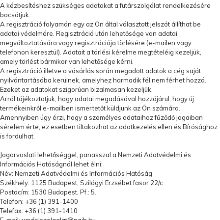
A kézbesítéshez szükséges adatokat a futárszolgálat rendelkezésére
bocsátjuk.
A regisztráció folyamán egy az Ön által választott jelszót állíthat be
adatai védelmére. Regisztráció után lehetősége van adatai
megváltoztatására vagy regisztrációja törlésére (e-mailen vagy
telefonon keresztül). Adatait a törlési kérelme megtételéig kezeljük,
amely törlést bármikor van lehetősége kérni.
A regisztráció illetve a vásárlás során megadott adatok a cég saját
nyilvántartásába kerülnek, amelyhez harmadik fél nem férhet hozzá.
Ezeket az adatokat szigorúan bizalmasan kezeljük.
Arról tájékoztatjuk, hogy adatai megadásával hozzájárul, hogy új
termékeinkről e-mailben ismertetőt küldjünk az Ön számára.
Amennyiben úgy érzi, hogy a személyes adataihoz fűződő jogaiban
sérelem érte, ez esetben tiltakozhat az adatkezelés ellen és Bírósághoz
is fordulhat.
Jogorvoslati lehetőséggel, panasszal a Nemzeti Adatvédelmi és
Információs Hatóságnál lehet élni:
Név: Nemzeti Adatvédelmi és Információs Hatóság
Székhely: 1125 Budapest, Szilágyi Erzsébet fasor 22/c
Postacím: 1530 Budapest, Pf.: 5.
Telefon: +36 (1) 391-1400
Telefax: +36 (1) 391-1410