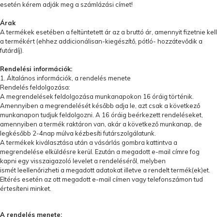
esetén kérem adják meg a számlázási címet!
Árak
A termékek esetében a feltüntetett ár az a bruttó ár, amennyit fizetnie kell
a termékért (ehhez addicionálisan-kiegészítő, pótló- hozzátevődik a
futárdíj).
Rendelési információk:
1. Általános információk, a rendelés menete
Rendelés feldolgozása:
A megrendelések feldolgozása munkanapokon 16 óráig történik.
Amennyiben a megrendelését később adja le, azt csak a következő
munkanapon tudjuk feldolgozni. A 16 óráig beérkezett rendeléseket,
amennyiben a termék raktáron van, akár a következő munkanap, de
legkésőbb 2-4nap múlva kézbesíti futárszolgálatunk.
A termékek kiválasztása után a vásárlás gombra kattintva a
megrendelése elküldésre kerül. Ezután a megadott e-mail címre fog
kapni egy visszaigazoló levelet a rendeléséről, melyben
ismét leellenőrizheti a megadott adatokat illetve a rendelt termék(ek)et.
Eltérés esetén az ott megadott e-mail címen vagy telefonszámon tud
értesíteni minket.
A rendelés menete: