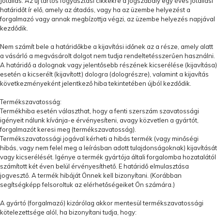
Jótállás: Az új tartós fogyasztási cikkekre a jogszabály egy éves jótállási
határidőt ír elő, amely az átadás, vagy ha az üzembe helyezést a
forgalmazó vagy annak megbízottja végzi, az üzembe helyezés napjával
kezdődik.
Nem számít bele a határidőkbe a kijavítási időnek az a része, amely alatt
a vásárló a megvásárolt dolgot nem tudja rendeltetésszerűen használni.
A határidő a dolognak vagy jelentősebb részének kicserélése (kijavítása)
esetén a kicserélt (kijavított) dologra (dologrészre), valamint a kijavítás
következményeként jelentkező hiba tekintetében újból kezdődik.
Termékszavatosság:
Termékhiba esetén választhat, hogy a fenti szerszám szavatossági
igényeit nálunk kívánja-e érvényesíteni, avagy közvetlen a gyártót,
forgalmazót keresi meg (termékszavatosság).
Termékszavatossági jogával kérheti a hibás termék (vagy minőségi
hibás, vagy nem felel meg a leírásban adott tulajdonságoknak) kijavítását
vagy kicserélését. Igénye a termék gyártója általi forgalomba hozatalától
számított két éven belül érvényesíthető. E határidő elmulasztása
jogvesztő. A termék hibáját Önnek kell bizonyítani. (Korábban
segítségképp felsoroltuk az elérhetőségeiket Ön számára.)
A gyártó (forgalmazó) kizárólag akkor mentesül termékszavatossági
kötelezettsége alól, ha bizonyítani tudja, hogy: