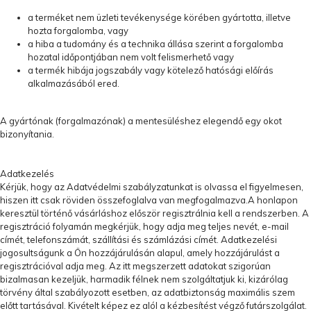
a terméket nem üzleti tevékenysége körében gyártotta, illetve
hozta forgalomba, vagy
a hiba a tudomány és a technika állása szerint a forgalomba
hozatal időpontjában nem volt felismerhető vagy
a termék hibája jogszabály vagy kötelező hatósági előírás
alkalmazásából ered.
A gyártónak (forgalmazónak) a mentesüléshez elegendő egy okot
bizonyítania.
Adatkezelés
Kérjük, hogy az Adatvédelmi szabályzatunkat is olvassa el figyelmesen,
hiszen itt csak röviden összefoglalva van megfogalmazva.A honlapon
keresztül történő vásárláshoz először regisztrálnia kell a rendszerben. A
regisztráció folyamán megkérjük, hogy adja meg teljes nevét, e-mail
címét, telefonszámát, szállítási és számlázási címét. Adatkezelési
jogosultságunk a Ön hozzájárulásán alapul, amely hozzájárulást a
regisztrációval adja meg. Az itt megszerzett adatokat szigorúan
bizalmasan kezeljük, harmadik félnek nem szolgáltatjuk ki, kizárólag
törvény által szabályozott esetben, az adatbiztonság maximális szem
előtt tartásával. Kivételt képez ez alól a kézbesítést végző futárszolgálat.