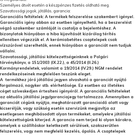
Személyes átvét esetén a készpénzes fizetés oldható meg.
Szavatossági jogok, jótállás, garancia:
Garanciális feltételek: A termékek felszerelése szakembert igényel.
Garanciális igény abban az esetben igényelhető, ha a beszerelést
végző szakember számláját is csatolja a bejelentéshez. A
bizonylatok hiányában a hiba kijavítását kizárólag térítés
ellenében végezzük el. A kerámiabetétes csaptelepek csak
vízszűrővel szerelhetők, ennek hiányában a garanciát nem tudjuk
vállalni.
Szavatossági, jótállási kötelezettségeinknek a Polgári
törvénykönyv, a 151/2003 (IX.22.), a 45/2014 (II.26.)
Kormányrendeletek, valamint a 19/2014 (IV.29.) NGM rendelet
rendelkezéseinek megfelelően teszünk eleget.
A termékhez járó jótállási jegyen olvasható a garanciát nyújtó
forgalmazó, nagyker stb. elérhetősége. Ez esetben az illetékes
céget szíveskedjen értesíteni igényéről. A garanciális feltételeket
az aktuális jótállási jegy/garanciajegy tartalmazza. Amennyiben a
garanciát cégünk nyújtja, meghatározott garanciaidő alatt vagy
kicseréljük, vagy szükség esetén szervizünk megjavítja az
esetlegesen meghibásodott olyan termékeket, amelyekre jótállási
kötelezettségünk kiterjed. A garancia nem terjed ki olyan károkra,
amelyek a szállításkor keletkezett sérülések, szakszerűtlen
felszerelés, vagy nem megfelelő kezelés, ápolás. A csaptelepek