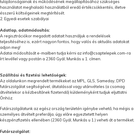
tulajdonságainak és működésének megállapításához szükséges
használatot meghaladó használatból eredő értékcsökkentés, illetve
ésszerű költségeinek megtérítését.
2. Egyedi esetek szabályai
Adatlap, adatmódosítás:
A regisztrációkor megadott adatait használjuk a rendelések
teljesítéséhez is, ezért nagyon fontos, hogy valós és aktuális adatokat
adjon meg!
Adatai módosítását e-mailben tudja kérni az
info@csaptelepek.com
-ra
írt levéllel vagy postán a
2360 Gyál, Munkás u 1.
címen.
Szállítási és fizetési lehetőségek:
Az oldalunkon megrendelt termékeket az MPL, GLS, Sameday, DPD
futárszolgálat segítségével, átutalással vagy utánvételes (a csomag
átvételekor a kézbesítőnek fizetendő) küldeményként tudjuk eljuttatni
Önhöz.
Futárszolgálatunk az egész ország területén igénybe vehető, ha mégis a
személyes átvételt preferálja, úgy előre egyeztetett helyen
készpénzfizetés ellenében (
2360 Gyál, Munkás u 1.
) veheti át a terméket.
Futárszolgálat: