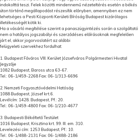
indokolttá teszi. Felek közötti mindennemű nézeteltérés esetén a békés
úton történő megállapodást részesítik előnyben, amennyiben ez nem
lehetséges a Pesti Központi Kerületi Bíróság Budapest kizárólagos
illetékességét kötik ki.
Ha a vásárló megítélése szerint a panaszügyintézés során a szolgáltató
nem a hatályos jogszabályi és szerződéses előírásoknak megfelelően
járt el, akkor jogorvoslatért az alábbi
felügyeleti szervekhez fordulhat:
1. Budapest Főváros VIII. Kerület Józsefváros Polgármesteri Hivatal
Jegyzője
1082 Budapest, Baross utca 63-67.
Tel.: 06-1/459-2268 Fax: 06-1/313-6696
2. Nemzeti Fogyasztóvédelmi Hatóság
1088 Budapest, József krt.6.
Levélcím: 1428. Budapest, Pf.: 20.
Tel.: 06-1/459-4800 Fax: 06-1/210-4677
3. Budapesti Békéltető Testület
1016 Budapest, Krisztina krt. 99. III. em. 310.
Levelezési cím: 1253 Budapest, Pf.: 10.
Tel.: 06-1/488-2131 Fax: 06-1/488-2186