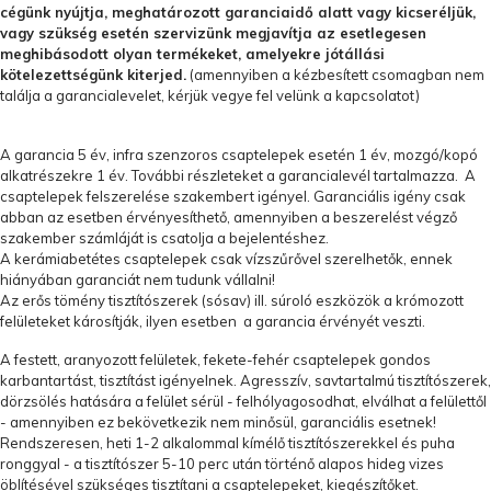
cégünk nyújtja, meghatározott garanciaidő alatt vagy kicseréljük,
vagy szükség esetén szervizünk megjavítja az esetlegesen
meghibásodott olyan termékeket, amelyekre jótállási
kötelezettségünk kiterjed.
(amennyiben a kézbesített csomagban nem
találja a garancialevelet, kérjük vegye fel velünk a kapcsolatot)
A garancia 5 év, infra szenzoros csaptelepek esetén 1 év, mozgó/kopó
alkatrészekre 1 év. További részleteket a garancialevél tartalmazza. A
csaptelepek felszerelése szakembert igényel. Garanciális igény csak
abban az esetben érvényesíthető, amennyiben a beszerelést végző
szakember számláját is csatolja a bejelentéshez.
A kerámiabetétes csaptelepek csak vízszűrővel szerelhetők, ennek
hiányában garanciát nem tudunk vállalni!
Az erős tömény tisztítószerek (sósav) ill. súroló eszközök a krómozott
felületeket károsítják, ilyen esetben a garancia érvényét veszti.
A festett, aranyozott felületek, fekete-fehér csaptelepek gondos
karbantartást, tisztítást igényelnek. Agresszív, savtartalmú tisztítószerek,
dörzsölés hatására a felület sérül - felhólyagosodhat, elválhat a felülettől
- amennyiben ez bekövetkezik nem minősül, garanciális esetnek!
Rendszeresen, heti 1-2 alkalommal kímélő tisztítószerekkel és puha
ronggyal - a tisztítószer 5-10 perc után történő alapos hideg vizes
öblítésével szükséges tisztítani a csaptelepeket, kiegészítőket.