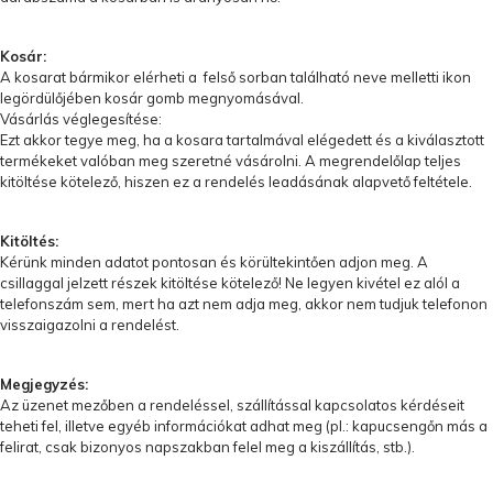
Kosár:
A kosarat bármikor elérheti a felső sorban található neve melletti ikon
legördülőjében kosár gomb megnyomásával.
Vásárlás véglegesítése:
Ezt akkor tegye meg, ha a kosara tartalmával elégedett és a kiválasztott
termékeket valóban meg szeretné vásárolni. A megrendelőlap teljes
kitöltése kötelező, hiszen ez a rendelés leadásának alapvető feltétele.
Kitöltés:
Kérünk minden adatot pontosan és körültekintően adjon meg. A
csillaggal jelzett részek kitöltése kötelező! Ne legyen kivétel ez alól a
telefonszám sem, mert ha azt nem adja meg, akkor nem tudjuk telefonon
visszaigazolni a rendelést.
Megjegyzés:
Az üzenet mezőben a rendeléssel, szállítással kapcsolatos kérdéseit
teheti fel, illetve egyéb információkat adhat meg (pl.: kapucsengőn más a
felirat, csak bizonyos napszakban felel meg a kiszállítás, stb.).