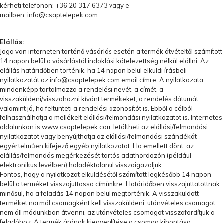
kérheti telefonon: +36 20 317 6373 vagy e-
mailben:
info@csaptelepek.com
.
Elállás:
Joga van interneten történő vásárlás esetén a termék átvételtől számított
14 napon belül a vásárlástól indoklási kötelezettség nélkül elállni. Az
elállás határidőben történik, ha 14 napon belül elküldi írásbeli
nyilatkozatát az
info@csaptelepek.com
email címre. A nyilatkozata
mindenképp tartalmazza a rendelési nevét, a címét, a
visszaküldeni/visszahozni kívánt termékeket, a rendelés dátumát,
valamint jó, ha feltünteti a rendelési azonosítót is. Ebből a célból
felhasználhatja a mellékelt elállási/felmondási nyilatkozatot is. Internetes
oldalunkon is www.
csaptelepek.com
letöltheti az elállási/felmondási
nyilatkozatot vagy benyújthatja az elállási/felmondási szándékát
egyértelműen kifejező egyéb nyilatkozatot. Ha emellett dönt, az
elállás/felmondás megérkezését tartós adathordozón (például
elektronikus levélben) haladéktalanul visszaigazoljuk.
Fontos, hogy a nyilatkozat elküldésétől számított legkésőbb 14 napon
belül a terméket visszajuttassa címünkre. Határidőben visszajuttatottnak
minősül, ha a feladás 14 napon belül megtörténik. A visszaküldött
terméket normál csomagként kell visszaküldeni, utánvételes csomagot
nem áll módunkban átvenni, az utánvételes csomagot visszafordítjuk a
feladóhoz. A termék árának kiegyenlítése a csomag kibontása,