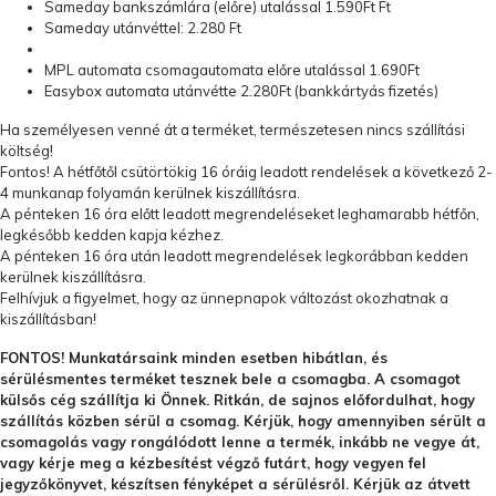
Sameday bankszámlára (előre) utalással 1.590Ft Ft
Sameday utánvéttel: 2.280 Ft
MPL automata csomagautomata előre utalással 1.690Ft
Easybox automata utánvétte 2.280Ft (bankkártyás fizetés)
Ha személyesen venné át a terméket, természetesen nincs szállítási
költség!
Fontos! A hétfőtől csütörtökig 16 óráig leadott rendelések a következő 2-
4 munkanap folyamán kerülnek kiszállításra.
A pénteken 16 óra előtt leadott megrendeléseket leghamarabb hétfőn,
legkésőbb kedden kapja kézhez.
A pénteken 16 óra után leadott megrendelések legkorábban kedden
kerülnek kiszállításra.
Felhívjuk a figyelmet, hogy az ünnepnapok változást okozhatnak a
kiszállításban!
FONTOS! Munkatársaink minden esetben hibátlan, és
sérülésmentes terméket tesznek bele a csomagba. A csomagot
külsős cég szállítja ki Önnek. Ritkán, de
sajnos
előfordulhat, hogy
szállítás közben sérül a csomag. Kérjük, hogy amennyiben sérült a
csomagolás vagy rongálódott lenne a termék, inkább ne vegye át,
vagy kérje meg a kézbesítést végző futárt, hogy vegyen fel
jegyzőkönyvet, készítsen fényképet a sérülésről. Kérjük az átvett