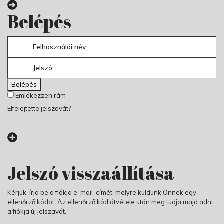
Belépés
Belépés
Emlékezzen rám
Elfelejtette jelszavát?
Jelszó visszaállítása
Kérjük, írja be a fiókja e-mail-címét, melyre küldünk Önnek egy
ellenőrző kódot. Az ellenőrző kód átvétele után meg tudja majd adni
a fiókja új jelszavát.