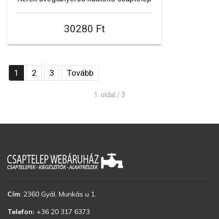
30280 Ft
1
2
3
Tovább
1. oldal / 3
Cím
:
2360 Gyál, Munkás u 1.
Telefon:
+36 20 317 6373