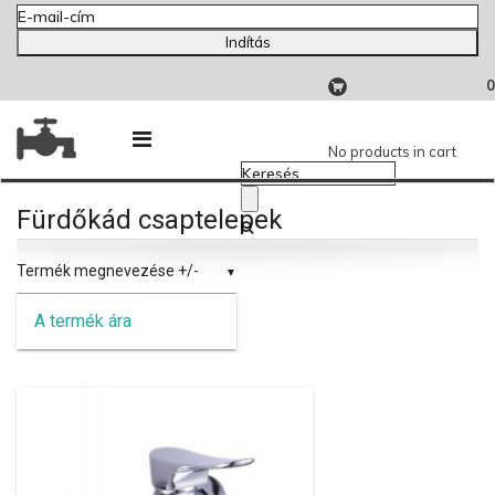
Indítás
0
No products in cart
Fürdőkád csaptelepek
Termék megnevezése +/-
A termék ára