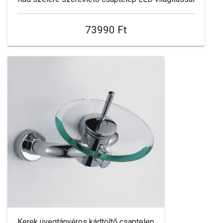
73990 Ft
Kerek üvegtányéros kádtöltő csaptelep