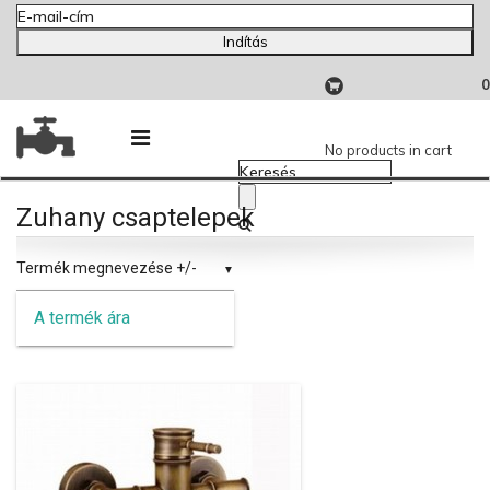
Indítás
0
No products in cart
Zuhany csaptelepek
Termék megnevezése +/-
A termék ára