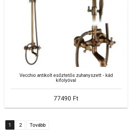
Vecchio antikolt esőztetős zuhanyszett - kád
kifolyóval
77490 Ft
1
2
Tovább