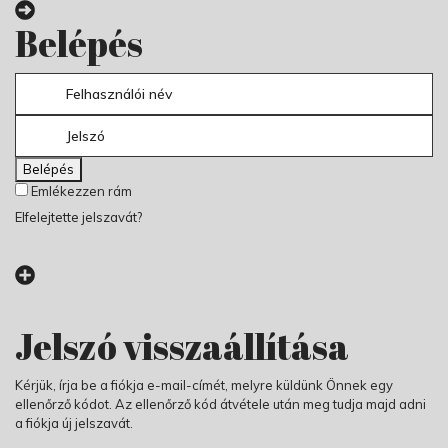
Belépés
Belépés
Emlékezzen rám
Elfelejtette jelszavát?
Jelszó visszaállítása
Kérjük, írja be a fiókja e-mail-címét, melyre küldünk Önnek egy
ellenőrző kódot. Az ellenőrző kód átvétele után meg tudja majd adni
a fiókja új jelszavát.