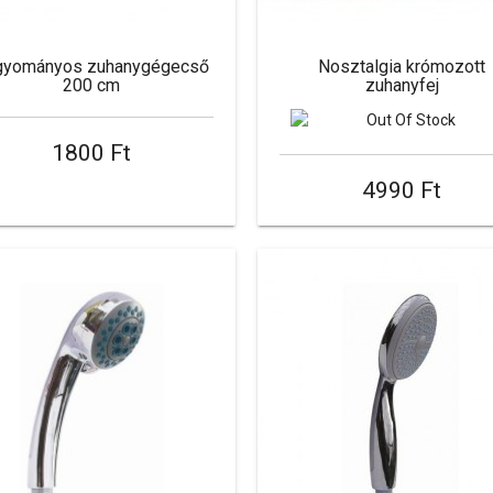
gyományos zuhanygégecső
Nosztalgia krómozott
200 cm
zuhanyfej
1800 Ft
4990 Ft