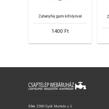
Zuhanyfej gumi kifolyóval
Z
1400 Ft
Cím
:
2360 Gyál, Munkás u 1.