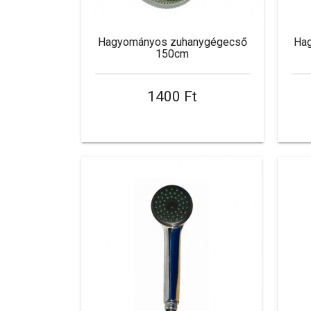
Hagyományos zuhanygégecső
Ha
150cm
1400 Ft