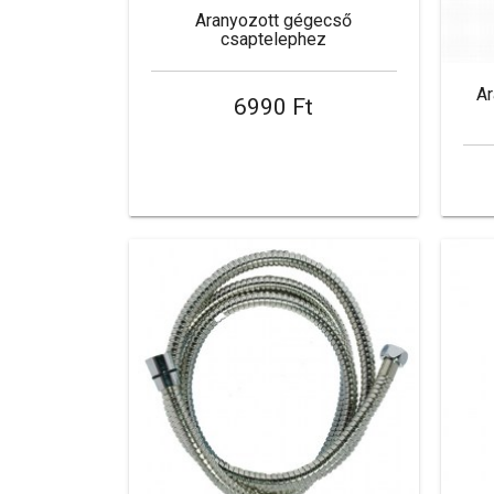
Aranyozott gégecső
csaptelephez
Ar
6990 Ft