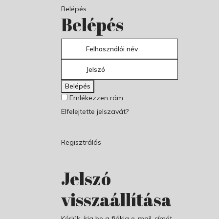
Belépés
Belépés
Belépés
Emlékezzen rám
Elfelejtette jelszavát?
Regisztrálás
Jelszó
visszaállítása
Kérjük, írja be a fiókja e-mail-címét,