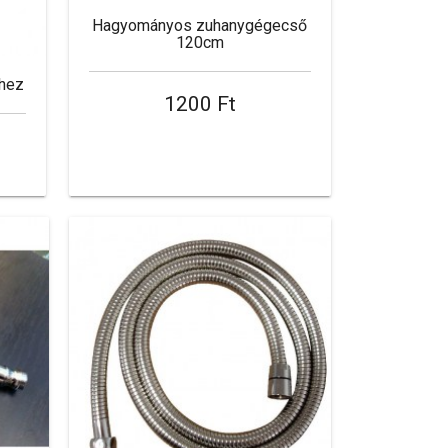
Hagyományos zuhanygégecső
120cm
hez
1200 Ft