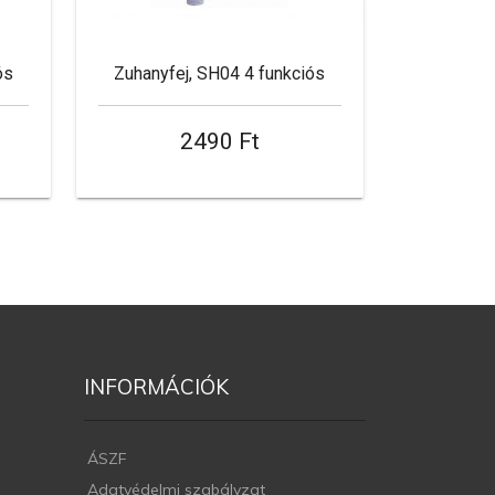
ós
Zuhanyfej, SH04 4 funkciós
2490 Ft
INFORMÁCIÓK
ÁSZF
Adatvédelmi szabályzat