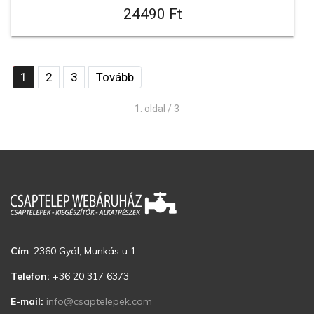
24490 Ft
1
2
3
Tovább
1. oldal / 3
Cím
:
2360 Gyál, Munkás u 1.
Telefon:
+36 20 317 6373
E-mail:
info@csaptelepek.com