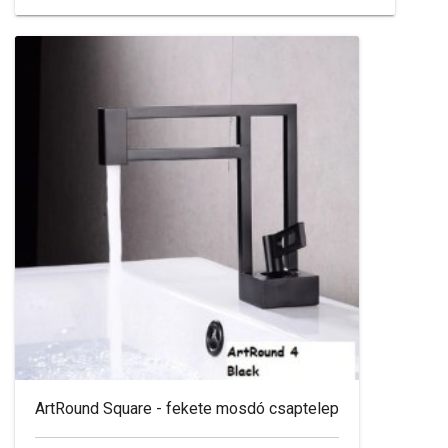
ArtRound Square - fekete mosdó csaptelep