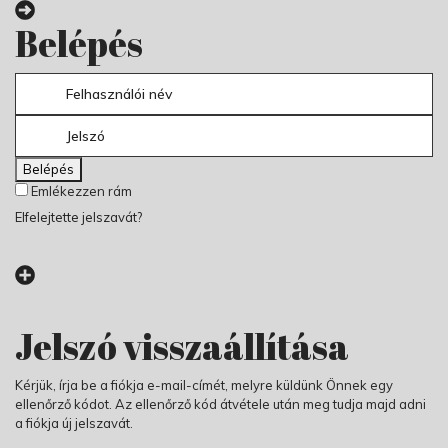
Belépés
Belépés
Emlékezzen rám
Elfelejtette jelszavát?
Jelszó visszaállítása
Kérjük, írja be a fiókja e-mail-címét, melyre küldünk Önnek egy
ellenőrző kódot. Az ellenőrző kód átvétele után meg tudja majd adni
a fiókja új jelszavát.