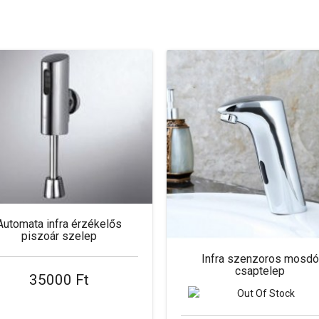
Automata infra érzékelős
piszoár szelep
Infra szenzoros mosdó
csaptelep
35000 Ft