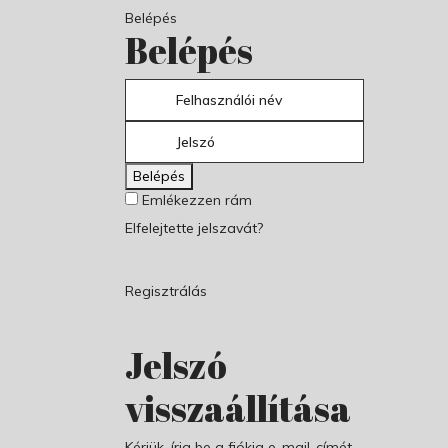
Belépés
Belépés
Belépés
Emlékezzen rám
Elfelejtette jelszavát?
Regisztrálás
Jelszó
visszaállítása
Kérjük, írja be a fiókja e-mail-címét,