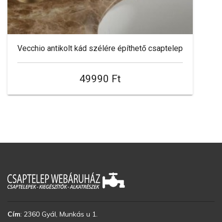
Vecchio antikolt kád szélére építhető csaptelep
49990 Ft
Cím
:
2360 Gyál, Munkás u 1.