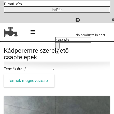
Indítás
0
No products in cart
Kádperemre szerelhető
csaptelepek
Termék ára -/+
Termék megnevezése