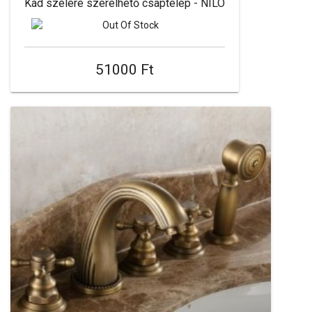
Kád szélére szerelhető csaptelep - NILO
51000 Ft