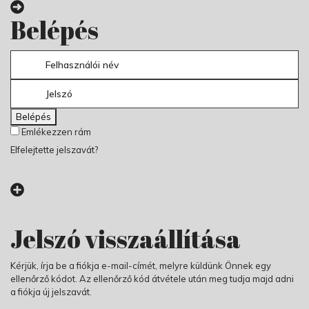
Belépés
Belépés
Emlékezzen rám
Elfelejtette jelszavát?
Jelszó visszaállítása
Kérjük, írja be a fiókja e-mail-címét, melyre küldünk Önnek egy
ellenőrző kódot. Az ellenőrző kód átvétele után meg tudja majd adni
a fiókja új jelszavát.