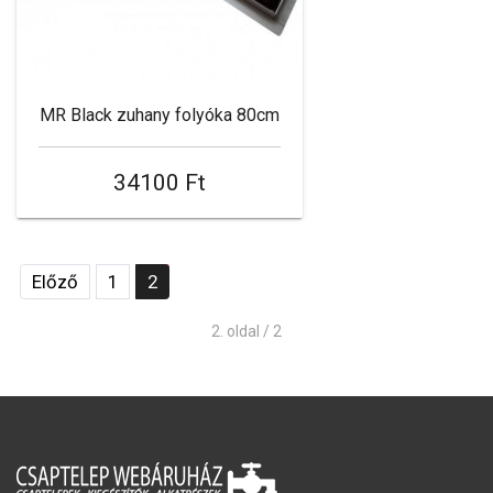
MR Black zuhany folyóka 80cm
34100 Ft
Előző
1
2
2. oldal / 2