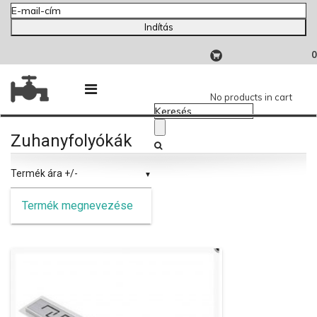
Indítás
0
No products in cart
Zuhanyfolyókák
Termék ára +/-
Termék megnevezése