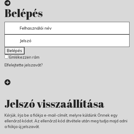
Belépés
Belépés
Emlékezzen rám
Elfelejtette jelszavát?
Jelszó visszaállítása
Kérjük, írja be a fiókja e-mail-címét, melyre küldünk Önnek egy
ellenőrző kódot. Az ellenőrző kód átvétele után meg tudja majd adni
a fiókja új jelszavát.